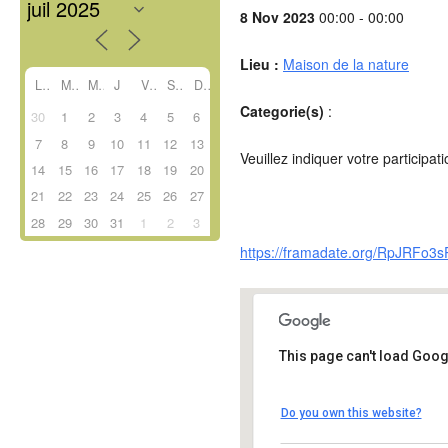
8 Nov 2023
00:00 - 00:00
Lieu :
Maison de la nature
L
M
M
J
V
S
D
Categorie(s)
:
30
1
2
3
4
5
6
7
8
9
10
11
12
13
Veuillez indiquer votre participa
14
15
16
17
18
19
20
21
22
23
24
25
26
27
28
29
30
31
1
2
3
https://framadate.org/RpJRFo3
This page can't load Goog
Maison de la nature
Do you own this website?
- - Saint-Pierre-lès-Elbe
Détails