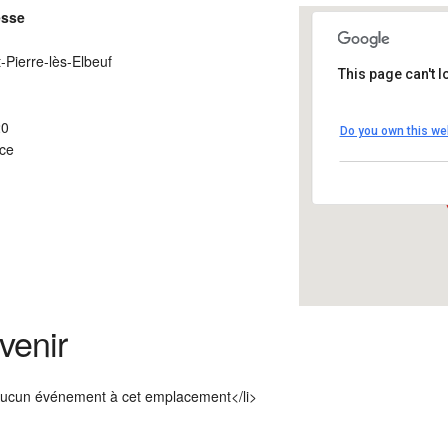
esse
t-Pierre-lès-Elbeuf
This page can't 
Maison de 
20
Do you own this we
- - Saint-Pie
ce
Détails
venir
Aucun événement à cet emplacement</li>