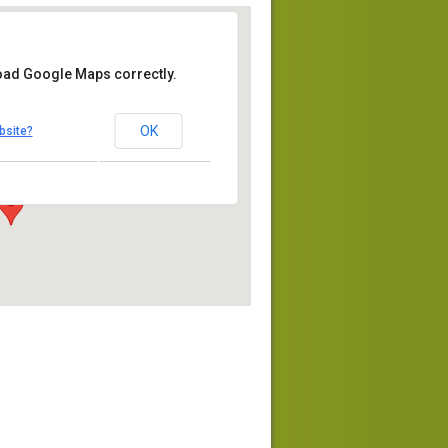
load Google Maps correctly.
la nature
OK
bsite?
rre-lès-Elbeuf