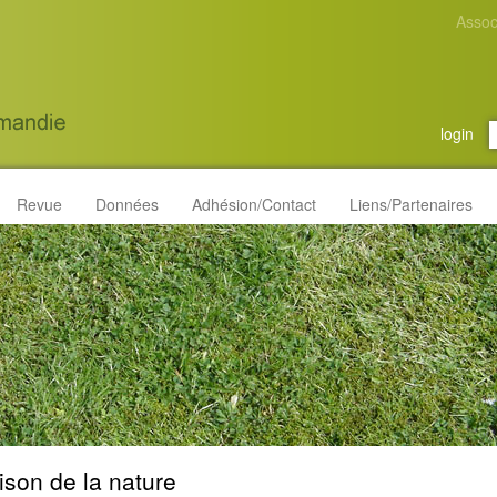
Assoc
login
Revue
Données
Adhésion/Contact
Liens/Partenaires
son de la nature