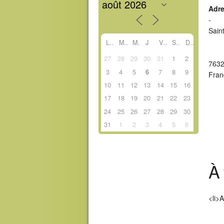
Adr
-
Sain
L
M
M
J
V
S
D
27
28
29
30
31
1
2
763
3
4
5
6
7
8
9
Fran
10
11
12
13
14
15
16
17
18
19
20
21
22
23
24
25
26
27
28
29
30
31
1
2
3
4
5
6
À 
<li>