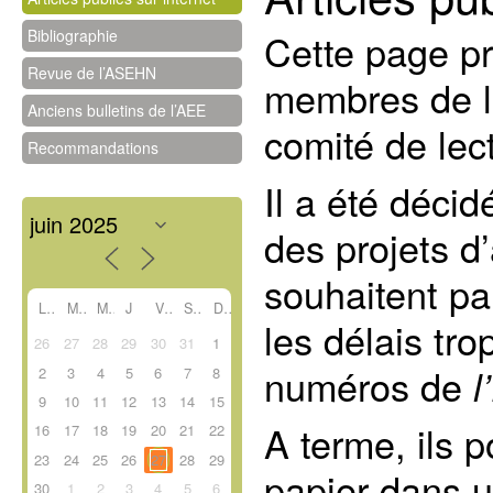
Bibliographie
Cette page pr
Revue de l’ASEHN
membres de l’
Anciens bulletins de l’AEE
comité de lec
Recommandations
Il a été décid
des projets d
souhaitent pa
L
M
M
J
V
S
D
les délais tro
26
27
28
29
30
31
1
numéros de
l
2
3
4
5
6
7
8
9
10
11
12
13
14
15
A terme, ils 
16
17
18
19
20
21
22
23
24
25
26
27
28
29
papier dans u
30
1
2
3
4
5
6