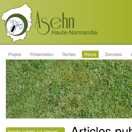
Projets
Présentation
Sorties
Revue
Données
Articles pub
Articles publiés sur internet