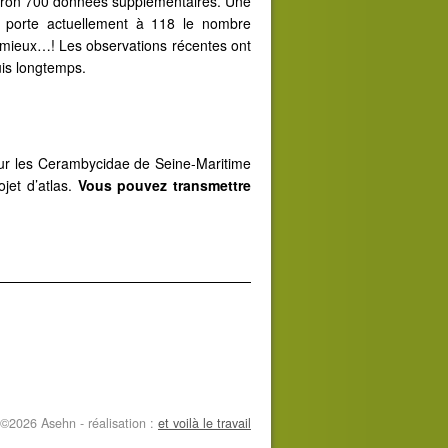
nviron 700 données supplémentaires. Une
 porte actuellement à 118 le nombre
mieux…! Les observations récentes ont
is longtemps.
ur les Cerambycidae de Seine-Maritime
ojet d’atlas.
Vous pouvez transmettre
©2026 Asehn - réalisation :
et voilà le travail