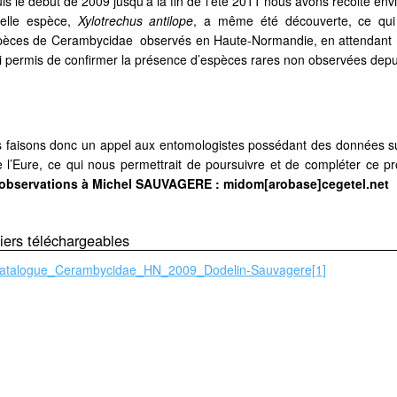
is le début de 2009 jusqu’à la fin de l’été 2011 nous avons récolté e
elle espèce,
Xylotrechus antilope
, a même été découverte, ce qui
pèces de Cerambycidae observés en Haute-Normandie, en attendant 
i permis de confirmer la présence d’espèces rares non observées depu
 faisons donc un appel aux entomologistes possédant des données s
e l’Eure, ce qui nous permettrait de poursuivre et de compléter ce pr
observations à Michel SAUVAGERE : midom[arobase]cegetel.net
iers téléchargeables
atalogue_Cerambycidae_HN_2009_Dodelin-Sauvagere[1]