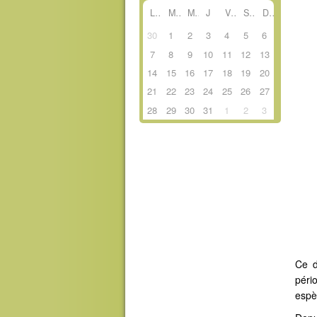
L
M
M
J
V
S
D
30
1
2
3
4
5
6
7
8
9
10
11
12
13
14
15
16
17
18
19
20
21
22
23
24
25
26
27
28
29
30
31
1
2
3
.
Ce d
péri
espè