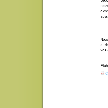
Depu
nouv
d’es
auss
..
.
Nous
et d
vos 
Fich
C