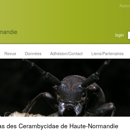
Assoc
login
Revue
Données
Adhésion/Contact
Liens/Partenaires
las des Cerambycidae de Haute-Normandie