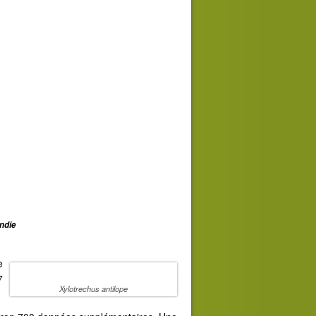
ndie
e
7
Xylotrechus antilope