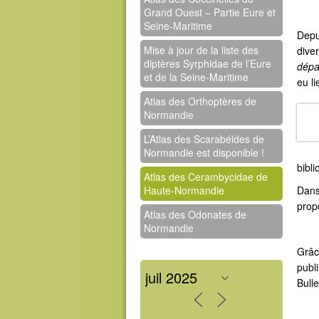
Grand Ouest – Partie Eure et
Seine-Maritime
Depu
Mise à jour de la liste des
dive
diptères Syrphidae de l’Eure
dépa
et de la Seine-Maritime
eu l
Atlas des Orthoptères de
Normandie
L’Atlas des Scarabéides de
Normandie est disponible !
bibli
Atlas des Cerambycidae de
Haute-Normandie
Dans
prop
Atlas des Odonates de
Normandie
Grâc
publ
Bull