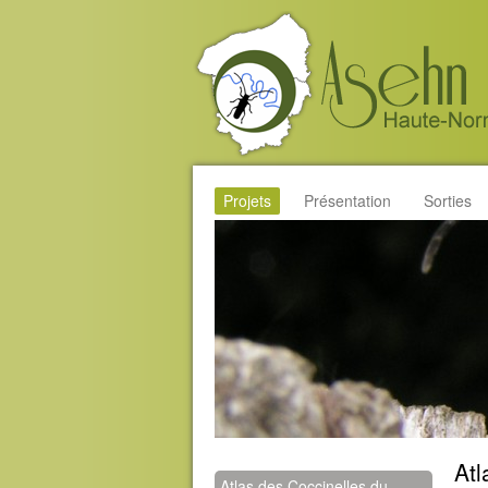
Projets
Présentation
Sorties
At
Atlas des Coccinelles du