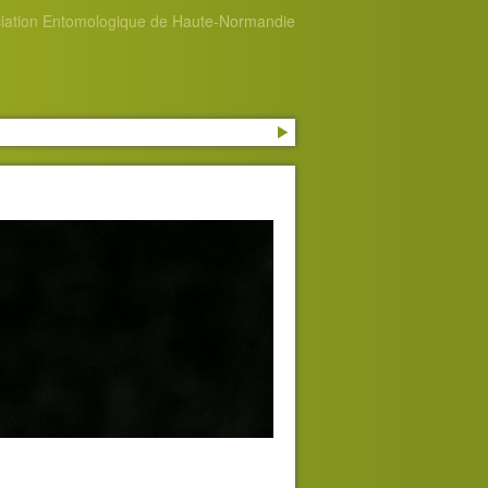
iation Entomologique de Haute-Normandie