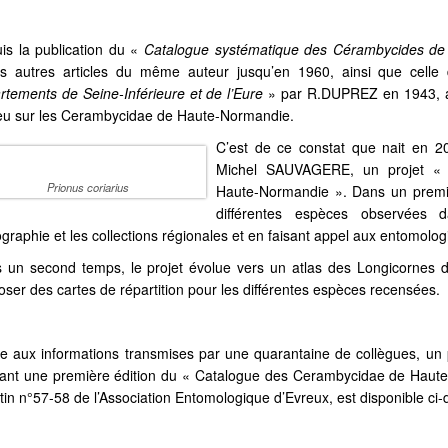
is la publication du «
Catalogue systématique des Cérambycides de
rs autres articles du même auteur jusqu’en 1960, ainsi que cell
rtements de Seine-Inférieure et de l’Eure
» par R.DUPREZ en 1943, au
ieu sur les Cerambycidae de Haute-Normandie.
C’est de ce constat que nait en 200
Michel SAUVAGERE, un projet «
Prionus coriarius
Haute-Normandie ». Dans un premier
différentes espèces observées d
ographie et les collections régionales et en faisant appel aux entomologi
 un second temps, le projet évolue vers un atlas des Longicornes 
oser des cartes de répartition pour les différentes espèces recensées.
e aux informations transmises par une quarantaine de collègues, un p
iant une première édition du « Catalogue des Cerambycidae de Haute-
etin n°57-58 de l’Association Entomologique d’Evreux, est disponible ci