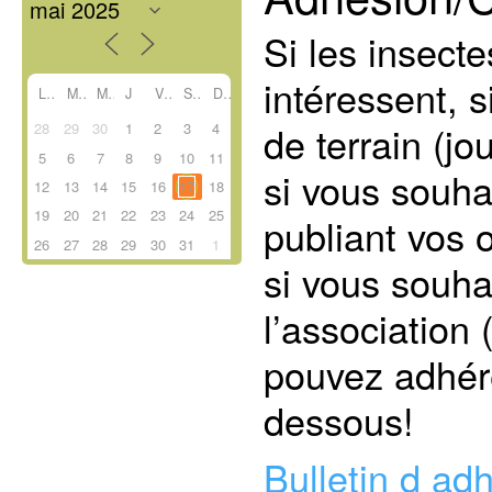
Si les insecte
intéressent, s
L
M
M
J
V
S
D
de terrain (j
28
29
30
1
2
3
4
5
6
7
8
9
10
11
si vous souha
12
13
14
15
16
17
18
19
20
21
22
23
24
25
publiant vos 
26
27
28
29
30
31
1
si vous souha
l’association
pouvez adhére
dessous!
Bulletin d ad