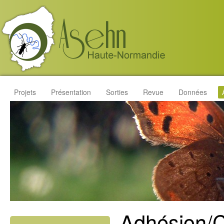
Projets
Présentation
Sorties
Revue
Données
Adhésion/C