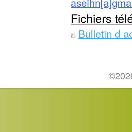
aseihn[a]gma
Fichiers té
Bulletin d 
©2026